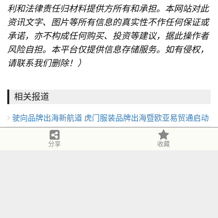
利和法律责任归材料提供方所有和承担。本网站对此
资讯文字、图片等所有信息的真实性不作任何保证或
承诺，亦不构成任何购买、投资等建议，据此操作者
风险自担。本平台仅提供信息存储服务。如有侵权，
请联系我们删除！）
相关报道
驶向品牌出海新航道 虎门服装品牌出海暨欧亚易贸通启动
独家解读儿童防晒白皮书：KK树领跑赛道，原纱材质成新
分享
收藏
小日着童装携《日着践仔兽家族X山海经育遗秘谷》系列
趋势
专业铸就安心，善意定义品牌：泰兰尼斯的国牌之路
登陆上海时装周
当儿童开始主理中国年：从巴拉巴拉春节营销看文化传承
童装人目光锁定！望江这场大会将解锁童装供应链“进化”
与亲子关系的时代重构