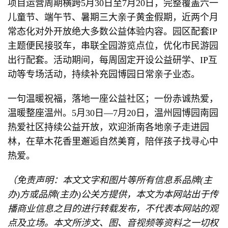
项目运营周期横跨5月30日至7月20日，完整覆盖六一
儿童节、端午节、暑期三大亲子黄金假期，近两个月
常态化对外开放绝大多数公益体验内容。园区配套IP
主题便民接驳车，串联全园游览点位，优化市民游园
出行配套。活动期间，每周固定开设公益研学、IP互
动等专场活动，持续补充园博园日常亲子业态。
一句温暖祝福，落地一座公益社区；一份赤诚热爱，
温暖整座温州。5月30日—7月20日，温州园博园南园
热爱社区持续公益开放，欢迎浙南各地亲子走进园
林，在草木花香里邂逅自然美育，陪伴孩子找寻心中
热爱。
（免责声明：本文文字和图片等所有信息系品牌(主
办)方或品牌(主办)公关方提供，本文为本网站出于传
播商业信息之目的进行转载发布，不代表本网站的观
点及立场。本文所涉文、图、音视频等资料之一切权