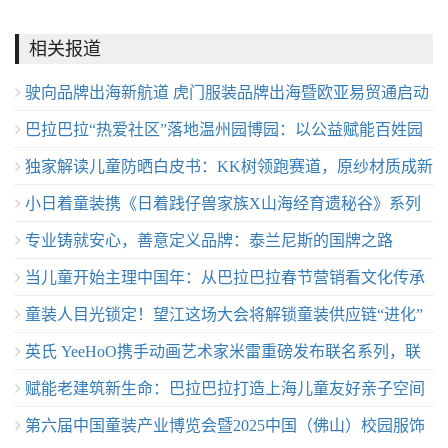
相关报道
驶向品牌出海新航道 虎门服装品牌出海暨欧亚易贸通启动
巴拉巴拉“热爱社区”落地温州园博园：以公益赋能百姓园
独家解读儿童防晒白皮书：KK树领跑赛道，原纱材质成新
博，助力温州儿童友好城市建设
小日着童装携《日着践仔兽家族X山海经育遗秘谷》系列
趋势
专业铸就安心，善意定义品牌：泰兰尼斯的国牌之路
登陆上海时装周
当儿童开始主理中国年：从巴拉巴拉春节营销看文化传承
童装人目光锁定！望江这场大会将解锁童装供应链“进化”
与亲子关系的时代重构
英氏 YeeHoO携手动画艺术家米雷重磅发布联名系列，联
密码
赋能老建筑新生命：巴拉巴拉打造上海儿童友好亲子空间
袂京东深化全渠道战略
第六届中国童装产业博览会暨2025中国（佛山）校园服饰